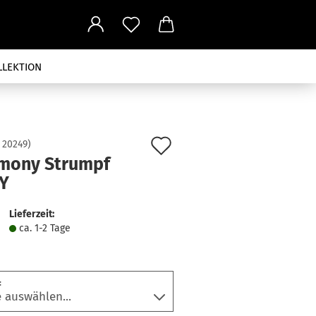
LLEKTION
Auf
:
20249
)
mony Strumpf
den
Y
Merkzettel
Lieferzeit:
ca. 1-2 Tage
: